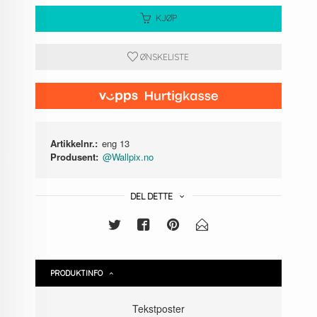
KJØP
ØNSKELISTE
Artikkelnr.:
eng 13
Produsent:
@Wallpix.no
DEL DETTE
PRODUKTINFO
Tekstposter