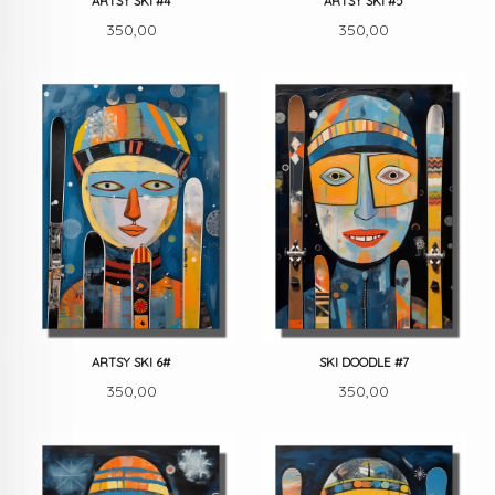
ARTSY SKI #4
ARTSY SKI #5
Pris
Pris
350,00
350,00
ARTSY SKI 6#
SKI DOODLE #7
Pris
Pris
350,00
350,00