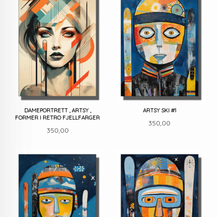
DAMEPORTRETT , ARTSY ,
ARTSY SKI #1
FORMER I RETRO FJELLFARGER
Pris
350,00
Pris
350,00