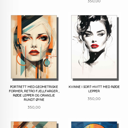
Pris
350,00
PORTRETT MED GEOMETRISKE
KVINNE I SORT-HVITT MED RØDE
FORMER, RETRO FJELLFARGER ,
LEPPER
RØDE LEPPER OG ORANSJE
Pris
350,00
RUNDT ØYNE
Pris
350,00