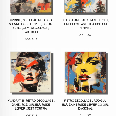
KVINNE , SORT HÅR MED RØD
RETRO DAME MED RØDE LEPPER ,
SPENNE, RØDE LEPPER , FORAN
SEMI DECOLLAGE , BLÅ RØD GUL
FJELL , SEMI DECOLLAGE ,
HIMMEL
PORTRETT
Pris
350,00
Pris
350,00
KVADRATISK RETRO DECOLLAGE ,
RETRO DECOLLAGE , RØD GUL
DAME , RØD GUL BLÅ, RØDE
BLÅ, DAME RØDE LEPPER OG GUL
LEPPER , SETT FORFRA
DIAGONAL
Pris
Pris
350,00
350,00