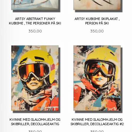
ARTSY ABSTRAKT FUNKY
ARTSY KUBISME SKIPLAKAT ,
KUBISME , TRE PERSONER PÅ SKI
PERSON PÅ SKI
Pris
Pris
350,00
350,00
KVINNE MED SLALOMHJELM OG
KVINNE MED SLALOMHJELM OG
SKIBRILLER, DECOLLAGEAKTIG
SKIBRILLER, DECOLLAGEAKTIG #2
Pris
Pris
350,00
350,00