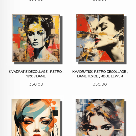
KVADRATIS DECOLLAGE , RETRO ,
KVADRATISK RETRO DECOLLAGE ,
1960S DAME
DAME H.SIDE , RØDE LEPPER
Pris
Pris
350,00
350,00