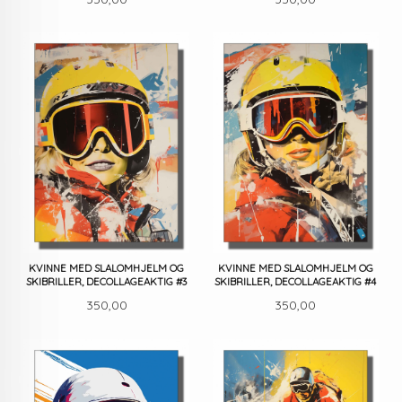
KVINNE MED SLALOMHJELM OG
KVINNE MED SLALOMHJELM OG
SKIBRILLER, DECOLLAGEAKTIG #3
SKIBRILLER, DECOLLAGEAKTIG #4
Pris
Pris
350,00
350,00