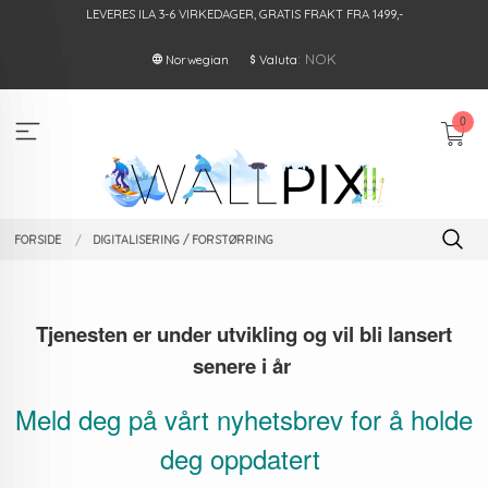
Gå
LEVERES ILA 3-6 VIRKEDAGER, GRATIS FRAKT FRA 1499,-
til
innholdet
: NOK
Norwegian
Valuta
0
FORSIDE
DIGITALISERING / FORSTØRRING
Tjenesten er under utvikling og vil bli lansert
senere i år
Meld deg på vårt nyhetsbrev for å holde
deg oppdatert