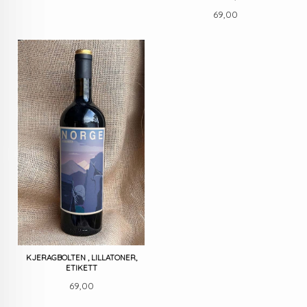
Pris
69,00
KJERAGBOLTEN , LILLATONER,
ETIKETT
Pris
69,00