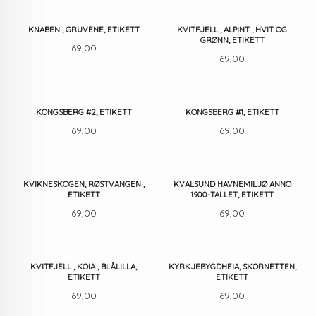
KNABEN , GRUVENE, ETIKETT
KVITFJELL , ALPINT , HVIT OG
GRØNN, ETIKETT
Pris
69,00
Pris
69,00
KONGSBERG #2, ETIKETT
KONGSBERG #1, ETIKETT
Pris
Pris
69,00
69,00
KVIKNESKOGEN, RØSTVANGEN ,
KVALSUND HAVNEMILJØ ANNO
ETIKETT
1900-TALLET, ETIKETT
Pris
Pris
69,00
69,00
KVITFJELL , KOIA , BLÅLILLA,
KYRKJEBYGDHEIA, SKORNETTEN,
ETIKETT
ETIKETT
Pris
Pris
69,00
69,00