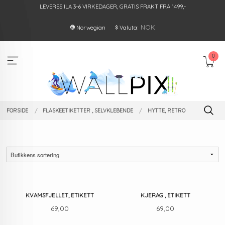
Gå
LEVERES ILA 3-6 VIRKEDAGER, GRATIS FRAKT FRA 1499,-
til
innholdet
: NOK
Norwegian
Valuta
0
FORSIDE
FLASKEETIKETTER , SELVKLEBENDE
HYTTE, RETRO
KVAMSFJELLET, ETIKETT
KJERAG , ETIKETT
Pris
Pris
69,00
69,00