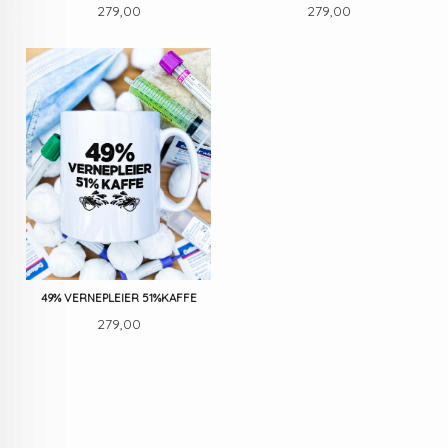
Pris
Pris
279,00
279,00
49% VERNEPLEIER 51%KAFFE
Pris
279,00