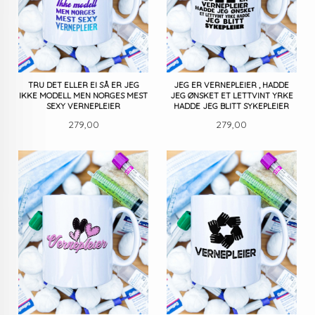
TRU DET ELLER EI SÅ ER JEG
JEG ER VERNEPLEIER , HADDE
IKKE MODELL MEN NORGES MEST
JEG ØNSKET ET LETTVINT YRKE
SEXY VERNEPLEIER
HADDE JEG BLITT SYKEPLEIER
Pris
Pris
279,00
279,00