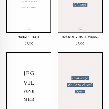
MORGENREGLER
HVA SKAL VI HA TIL MIDDAG
Pris
Pris
69,00
69,00