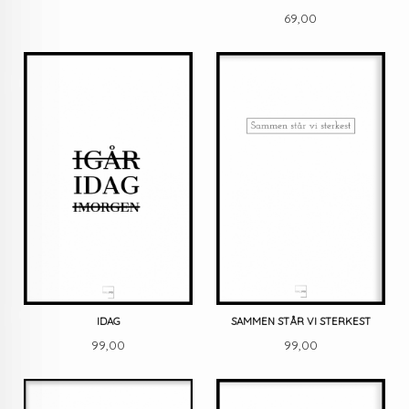
Pris
69,00
IDAG
SAMMEN STÅR VI STERKEST
Pris
Pris
99,00
99,00