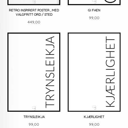
RETRO INSPIRERT POSTER , MED
GI FAEN
VALGFRITT ORD / STED
Pris
99,00
Pris
449,00
TRYNSLEIKJA
KJÆRLIGHET
Pris
Pris
99,00
99,00