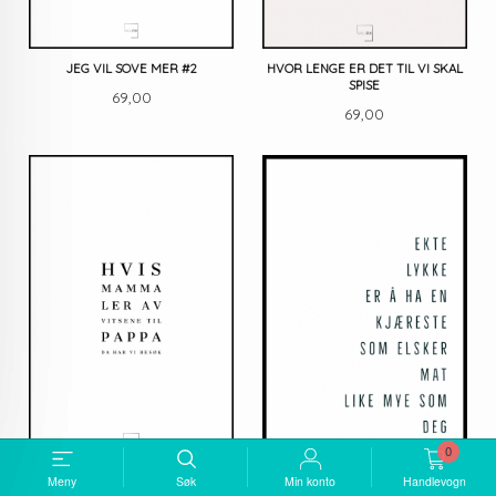
JEG VIL SOVE MER #2
HVOR LENGE ER DET TIL VI SKAL
SPISE
Pris
69,00
Pris
69,00
0
Meny
Søk
Min konto
Handlevogn
HVIS MAMMA LER AV VITSENE TIL
EKTE LYKKE ER Å HA EN EM