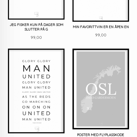
JEG FISKER KUN PÅ DAGER SOM
MIN FAVORITTVIN ER EN ÅPEN EN
SLUTTER PÅ G
Pris
99,00
Pris
99,00
POSTER MED FLYPLASSKODE