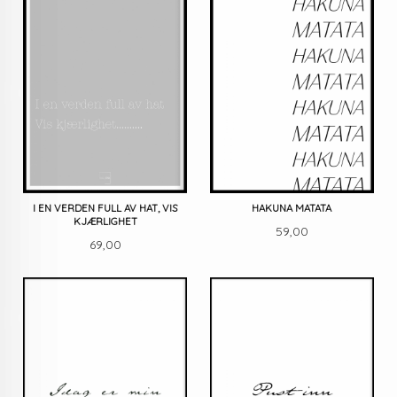
I EN VERDEN FULL AV HAT, VIS
HAKUNA MATATA
KJÆRLIGHET
Pris
59,00
Pris
69,00