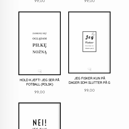
Pris
Pris
99,00
99,00
JEG FISKER KUN PÅ
HOLD KJEFT! JEG SER PÅ
DAGER SOM SLUTTER PÅ G
FOTBALL (POLSK)
Pris
99,00
Pris
99,00