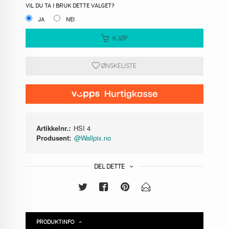
VIL DU TA I BRUK DETTE VALGET?
JA
NEI
KJØP
ØNSKELISTE
Artikkelnr.:
HSI 4
Produsent:
@Wallpix.no
DEL DETTE
PRODUKTINFO