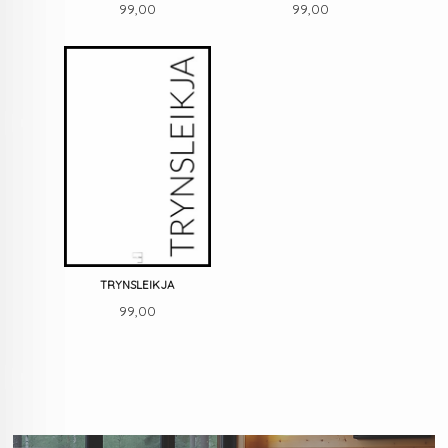
Pris
Pris
99,00
99,00
TRYNSLEIKJA
Pris
99,00