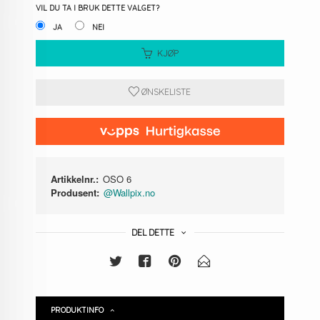
VIL DU TA I BRUK DETTE VALGET?
JA
NEI
KJØP
ØNSKELISTE
Artikkelnr.:
OSO 6
Produsent:
@Wallpix.no
DEL DETTE
PRODUKTINFO