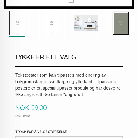
LYKKE ER ETT VALG
Tekstposter som kan tilpasses med endring av
bakgrunnsfarge, skriftfarge og ytterkant. Tilpassede
postere er ett spesialtilpasset produkt og har desverre
ikke angrerett. Se fanen "angrerett"
Pris
NOK
99,00
inkl. mva.
TRYKK FOR Å VELGE STØRRELSE