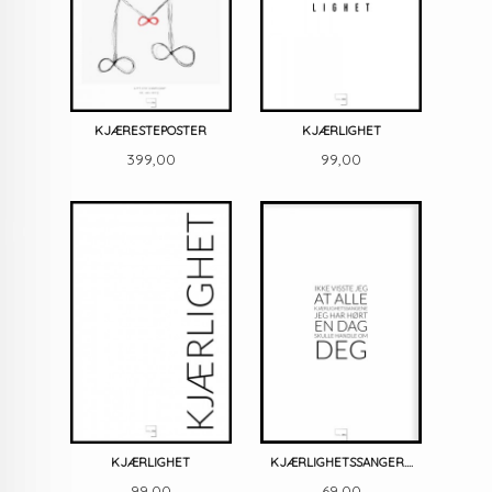
KJÆRESTEPOSTER
KJÆRLIGHET
Pris
Pris
399,00
99,00
KJÆRLIGHET
KJÆRLIGHETSSANGER....
Pris
Pris
99,00
69,00