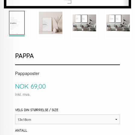
PAPPA
Pappaposter
Pris
NOK
69,00
inkl. mva.
VELG DIN STØRRELSE / SIZE
ANTALL