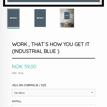
WORK , THAT´S HOW YOU GET IT
(INDUSTRIAL BLUE )
Pris
NOK
59,00
inkl. mva.
VELG DIN STØRRELSE / SIZE
ANTALL