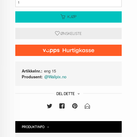
KJØP
ØNSKELISTE
Artikkelnr.:
eng 15
Produsent:
@Wallpix.no
DEL DETTE
PRODUKTINFO