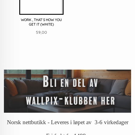
WORK , THAT´S HOW YOU
GET IT (WHITE)
Pris
59,00
Norsk nettbutikk - Leveres i løpet av 3-6 virkedager