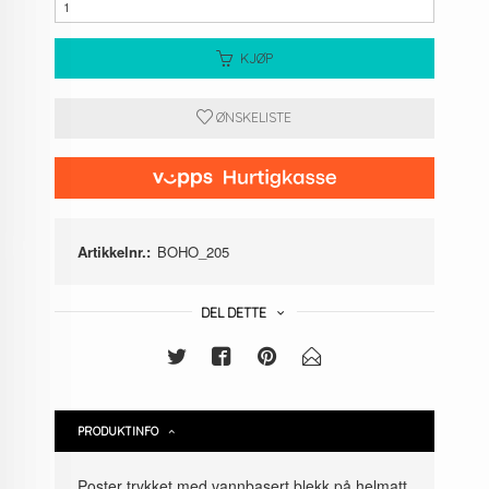
KJØP
ØNSKELISTE
Artikkelnr.:
BOHO_205
DEL DETTE
PRODUKTINFO
Poster trykket med vannbasert blekk på helmatt