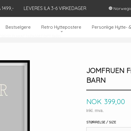
1499,-
LEVERES ILA 3-6 VIRKEDAGER
Norwegi
Bestselgere
Retro Hyttepostere
Personlige Hytte- 
ØDSELPLAKAT TILPASSET DITT BARN
JOMFRUEN F
BARN
Pris
NOK
399,00
inkl. mva.
STØRRELSE / SIZE