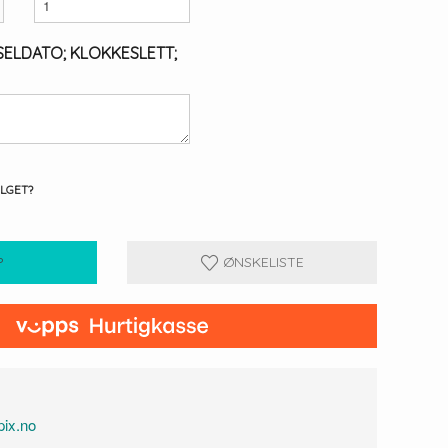
SELDATO; KLOKKESLETT;
ALGET?
P
ØNSKELISTE
ix.no