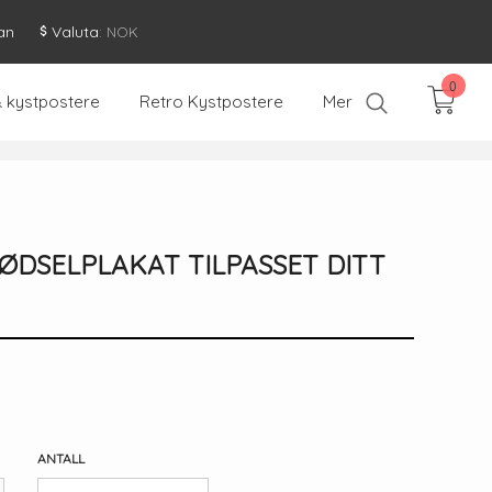
an
Valuta
: NOK
0
& kystpostere
Retro Kystpostere
Mer
ØDSELPLAKAT TILPASSET DITT
ANTALL