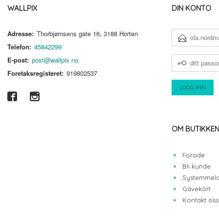
WALLPIX
DIN KONTO
Adresse:
Thorbjørnsens gate 16, 3188 Horten
E-
POSTADRESSE
Telefon:
45842299
DITT
E-post:
post@wallpix.no
PASSORD
Foretaksregisteret:
919802537
OM BUTIKKE
Forside
Bli kunde
Systemmeld
Gavekort
Kontakt oss