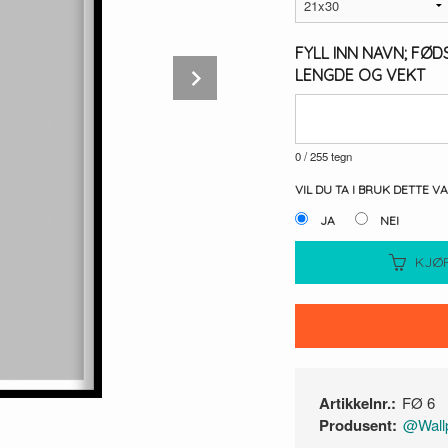
FYLL INN NAVN; FØD
Next
LENGDE OG VEKT
0
/ 255 tegn
VIL DU TA I BRUK DETTE V
JA
NEI
KJØ
Artikkelnr.:
FØ 6
Produsent:
@Wallp