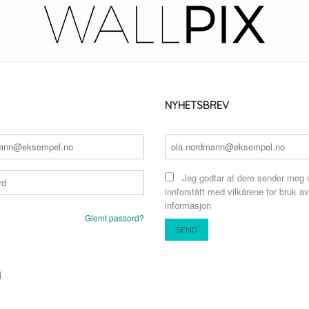
NYHETSBREV
Jeg godtar at dere sender meg 
innforstått med vilkårene for bruk av
informasjon
Glemt passord?
N