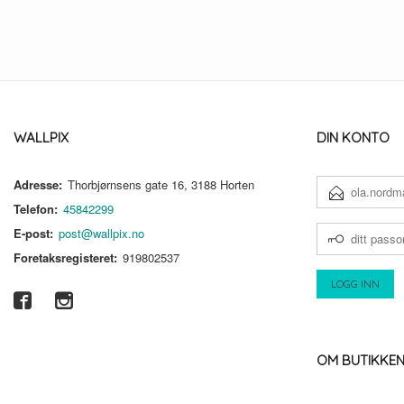
WALLPIX
DIN KONTO
Adresse:
Thorbjørnsens gate 16, 3188 Horten
E-
POSTADRESSE
Telefon:
45842299
DITT
E-post:
post@wallpix.no
PASSORD
Foretaksregisteret:
919802537
OM BUTIKKE