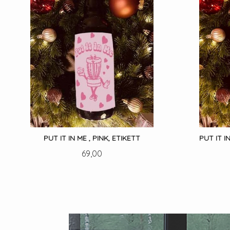
PUT IT IN ME , PINK, ETIKETT
PUT IT I
Pris
69,00
LES MER