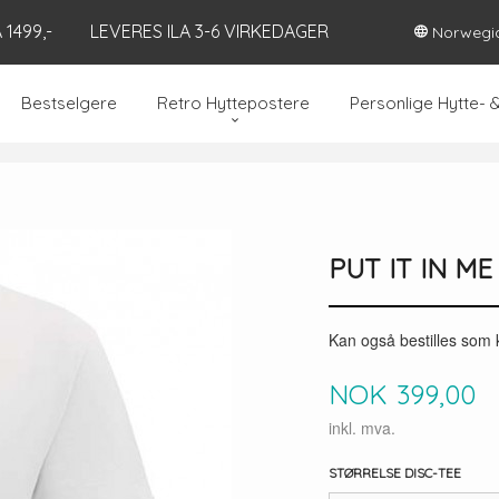
1499,-
LEVERES ILA 3-6 VIRKEDAGER
Norwegi
Bestselgere
Retro Hyttepostere
Personlige Hytte- 
PUT IT IN ME
Kan også bestilles som 
Pris
NOK
399,00
inkl. mva.
STØRRELSE DISC-TEE