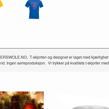
SWOLE.NO, T-skjorten og designet er laget med kjærlighet til fa
 hånd. Ingen serieproduksjon. Vi trykker på kvalitets t-skjorter m