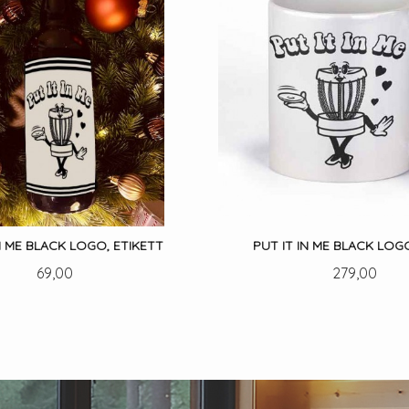
N ME BLACK LOGO, ETIKETT
PUT IT IN ME BLACK LOG
Pris
Pris
69,00
279,00
LES MER
LES MER