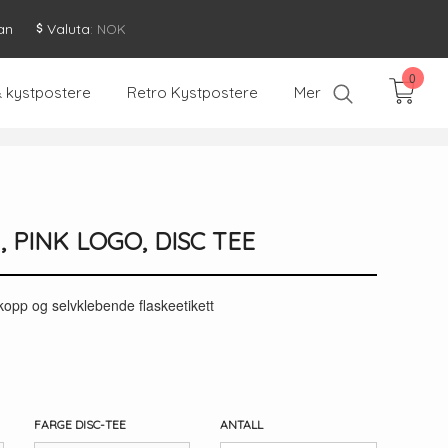
an
Valuta
: NOK
0
& kystpostere
Retro Kystpostere
Mer
 , PINK LOGO, DISC TEE
kopp og selvklebende flaskeetikett
FARGE DISC-TEE
ANTALL