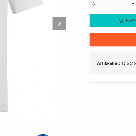
Next
KJØ
Artikkelnr.:
DISC 