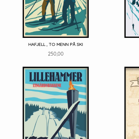
HAFJELL , TO MENN PÅ SKI
Pris
250,00
LES MER