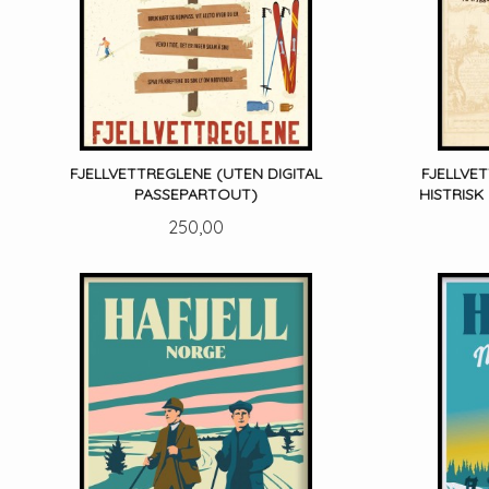
FJELLVETTREGLENE (UTEN DIGITAL
FJELLVE
PASSEPARTOUT)
HISTRISK
Pris
250,00
LES MER