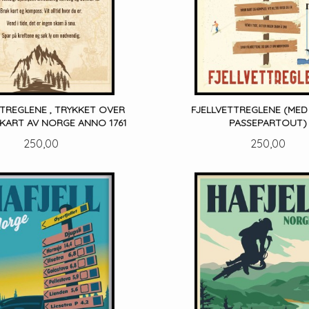
TTREGLENE , TRYKKET OVER
FJELLVETTREGLENE (MED 
 KART AV NORGE ANNO 1761
PASSEPARTOUT)
Pris
Pris
250,00
250,00
LES MER
LES MER