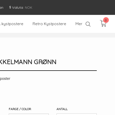
an
Valuta
: NOK
0
& kystpostere
Retro Kystpostere
Mer
FAKKELMANN GRØNN
eposter
FARGE / COLOR
ANTALL