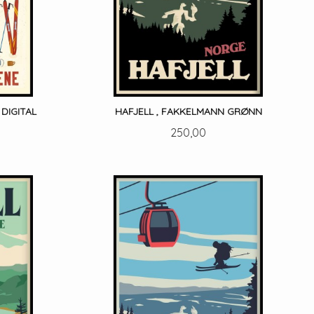
DIGITAL
HAFJELL , FAKKELMANN GRØNN
Pris
250,00
LES MER