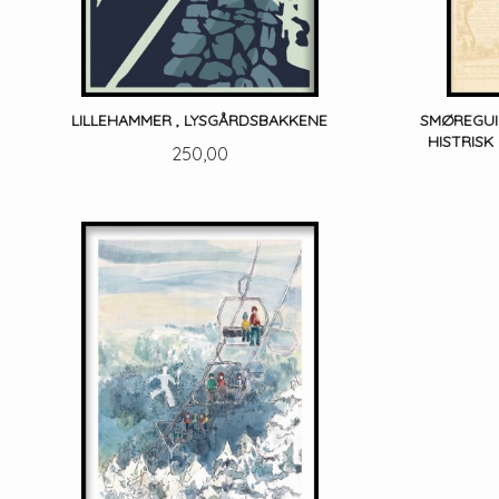
LILLEHAMMER , LYSGÅRDSBAKKENE
SMØREGUI
HISTRISK
Pris
250,00
LES MER