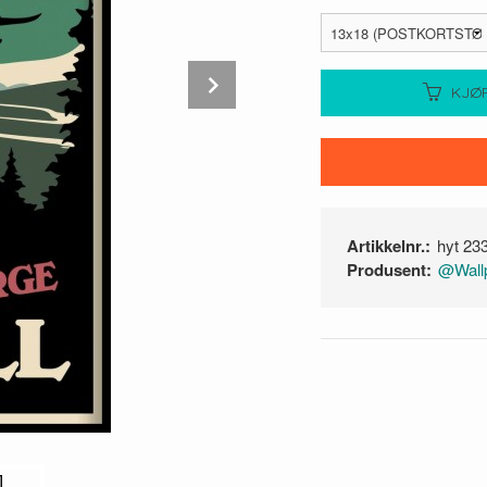
Next
KJØ
Artikkelnr.:
hyt 23
Produsent:
@Wallp