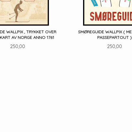
DE WALLPIX , TRYKKET OVER
SMØREGUIDE WALLPIX ( ME
 KART AV NORGE ANNO 1761
PASSEPARTOUT )
Pris
Pris
250,00
250,00
LES MER
LES MER