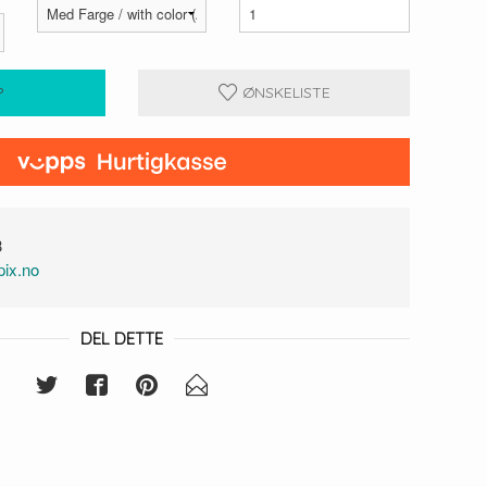
P
ØNSKELISTE
3
ix.no
DEL DETTE