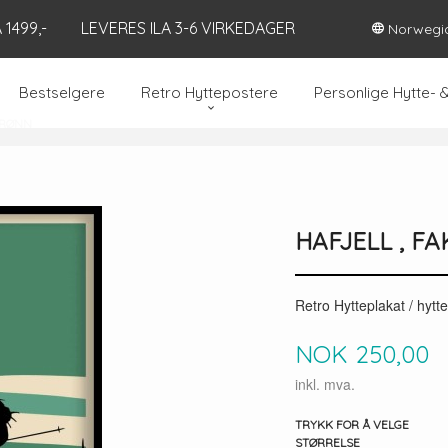
1499,-
LEVERES ILA 3-6 VIRKEDAGER
Norwegi
Bestselgere
Retro Hyttepostere
Personlige Hytte- 
GRØNN
HAFJELL , 
Retro Hytteplakat / hytt
Pris
NOK
250,00
inkl. mva.
TRYKK FOR Å VELGE
STØRRELSE