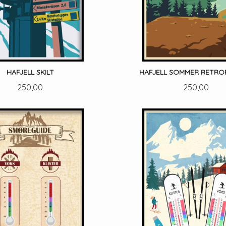
HAFJELL SKILT
HAFJELL SOMMER RETR
Pris
Pris
250,00
250,00
LES MER
LES MER