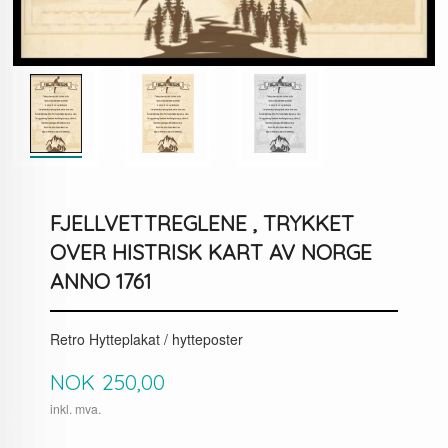
FJELLVETTREGLENE , TRYKKET
OVER HISTRISK KART AV NORGE
ANNO 1761
Retro Hytteplakat / hytteposter
Pris
NOK
250,00
inkl. mva.