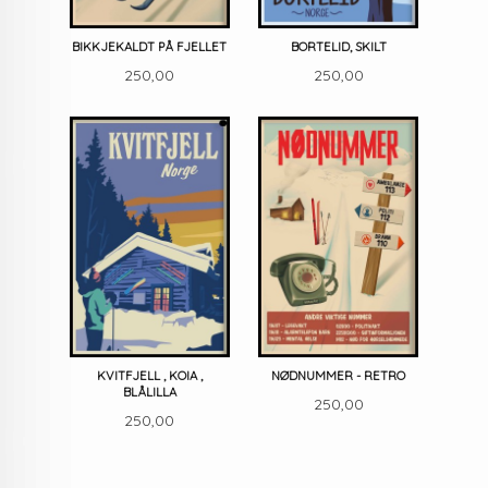
BIKKJEKALDT PÅ FJELLET
BORTELID, SKILT
Pris
Pris
250,00
250,00
KVITFJELL , KOIA ,
NØDNUMMER - RETRO
BLÅLILLA
Pris
250,00
Pris
250,00