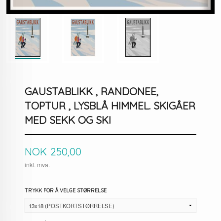
GAUSTABLIKK , RANDONEE,
TOPTUR , LYSBLÅ HIMMEL. SKIGÅER
MED SEKK OG SKI
Pris
NOK
250,00
inkl. mva.
TRYKK FOR Å VELGE STØRRELSE