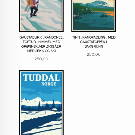
GAUSTABLIKK , RANDONEE,
TINN , KANOPADLING , MED
TOPTUR , HIMMEL MED
GAUSTATOPPEN I
GRØNNSKJÆR ,SKIGÅER
BAKGRUNN
MED SEKK OG SKI
Pris
250,00
Pris
250,00