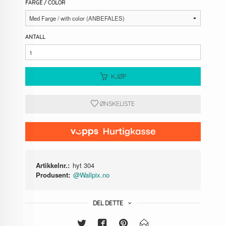
FARGE / COLOR
ANTALL
KJØP
ØNSKELISTE
Artikkelnr.:
hyt 304
Produsent:
@Wallpix.no
DEL DETTE