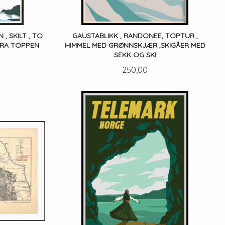
, SKILT , TO
GAUSTABLIKK , RANDONEE, TOPTUR ,
FRA TOPPEN
HIMMEL MED GRØNNSKJÆR ,SKIGÅER MED
SEKK OG SKI
Pris
250,00
LES MER