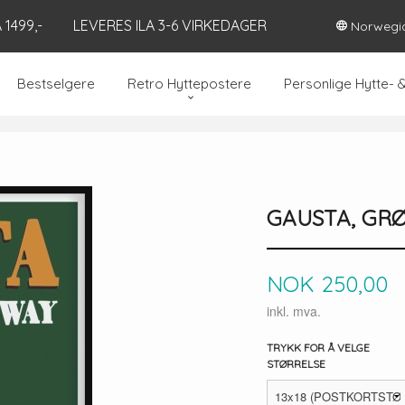
1499,-
LEVERES ILA 3-6 VIRKEDAGER
Norwegi
Bestselgere
Retro Hyttepostere
Personlige Hytte- 
GAUSTA, GR
Pris
NOK
250,00
inkl. mva.
TRYKK FOR Å VELGE
STØRRELSE