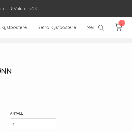
an
Valuta
: NOK
0
& kystpostere
Retro Kystpostere
Mer
ØNN
ANTALL