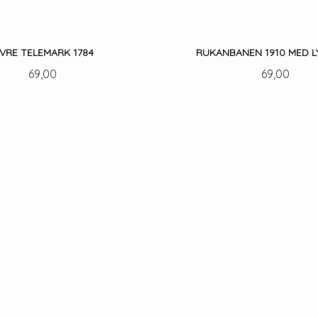
VRE TELEMARK 1784
RUKANBANEN 1910 MED L
Pris
Pris
69,00
69,00
LES MER
LES MER