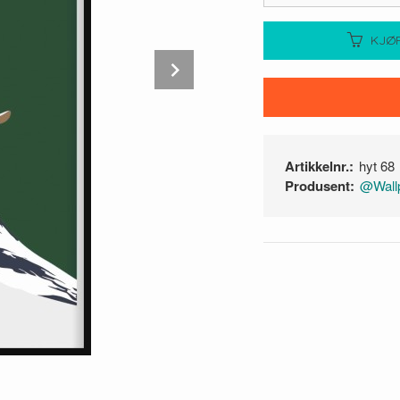
KJØ
Next
Artikkelnr.:
hyt 68
Produsent:
@Wallp