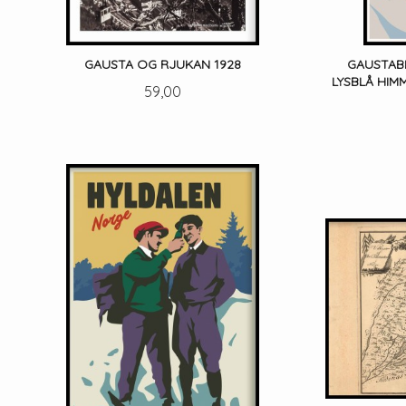
GAUSTA OG RJUKAN 1928
GAUSTABL
LYSBLÅ HIMM
Pris
59,00
LES MER