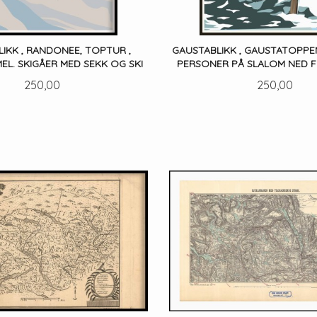
IKK , RANDONEE, TOPTUR ,
GAUSTABLIKK , GAUSTATOPPEN 
EL. SKIGÅER MED SEKK OG SKI
PERSONER PÅ SLALOM NED 
Pris
Pris
250,00
250,00
LES MER
LES MER