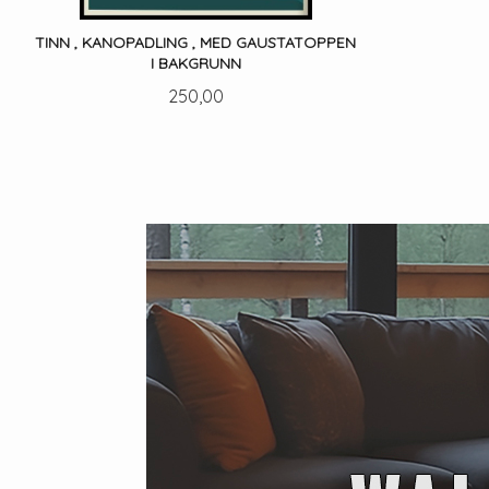
TINN , KANOPADLING , MED GAUSTATOPPEN
I BAKGRUNN
Pris
250,00
LES MER