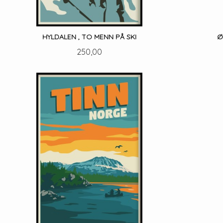
HYLDALEN , TO MENN PÅ SKI
Ø
Pris
250,00
LES MER