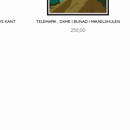
YS KANT
TELEMARK , DAME I BUNAD I MIKAELSHULEN
Pris
250,00
LES MER