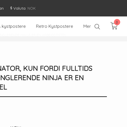
an
Valuta
: NOK
0
& kystpostere
Retro Kystpostere
Mer
ONGLERENDE NINJA ER EN ARBEIDSTITTEL
ATOR, KUN FORDI FULLTIDS
NGLERENDE NINJA ER EN
EL