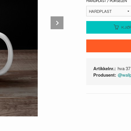
HARDPLAST / PORSELEN
Next
KJØ
Artikkelnr.:
hva 37
Produsent:
@wall