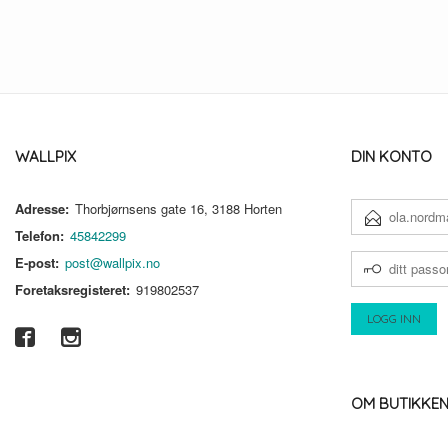
WALLPIX
DIN KONTO
Adresse:
Thorbjørnsens gate 16, 3188 Horten
E-
POSTADRESSE
Telefon:
45842299
DITT
E-post:
post@wallpix.no
PASSORD
Foretaksregisteret:
919802537
OM BUTIKKE