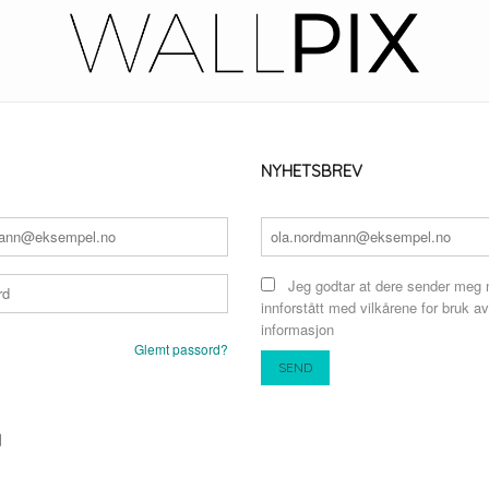
NYHETSBREV
Jeg godtar at dere sender meg 
innforstått med vilkårene for bruk av
informasjon
Glemt passord?
N