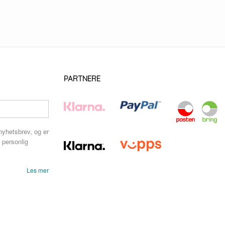
PARTNERE
nyhetsbrev, og er
 personlig
Les mer