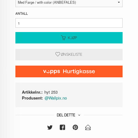
ANTALL
KJØP
ØNSKELISTE
Artikkelnr.:
hyt 253
Produsent:
@Wallpix.no
DEL DETTE