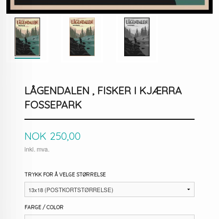
LÅGENDALEN , FISKER I KJÆRRA
FOSSEPARK
Pris
NOK
250,00
inkl. mva.
TRYKK FOR Å VELGE STØRRELSE
FARGE / COLOR