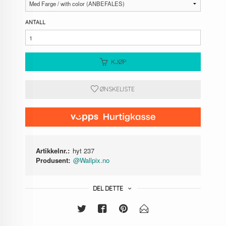
ANTALL
KJØP
ØNSKELISTE
Artikkelnr.:
hyt 237
Produsent:
@Wallpix.no
DEL DETTE