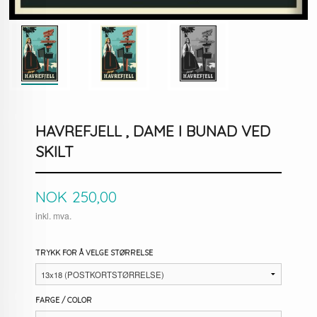
HAVREFJELL , DAME I BUNAD VED
SKILT
Pris
NOK
250,00
inkl. mva.
TRYKK FOR Å VELGE STØRRELSE
FARGE / COLOR