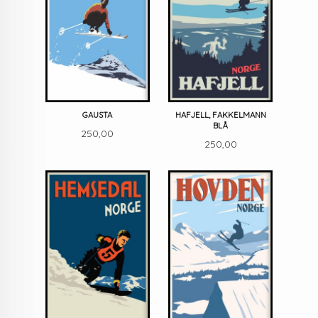
GAUSTA
HAFJELL, FAKKELMANN
BLÅ
Pris
250,00
Pris
250,00