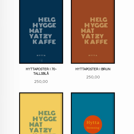
HYTTAPOSTER I 70-
HYTTAPOSTER I BRUN
TALLSBLÅ
Pris
250,00
Pris
250,00