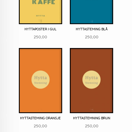
HYTTAPOSTER I GUL
HYTTASTEMING BLÅ
Pris
Pris
250,00
250,00
HYTTASTEMING ORANSJE
HYTTASTEMNING BRUN
Pris
Pris
250,00
250,00