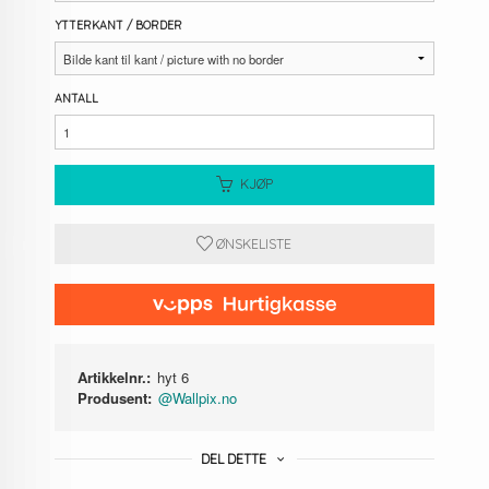
YTTERKANT / BORDER
ANTALL
KJØP
ØNSKELISTE
Artikkelnr.:
hyt 6
Produsent:
@Wallpix.no
DEL DETTE