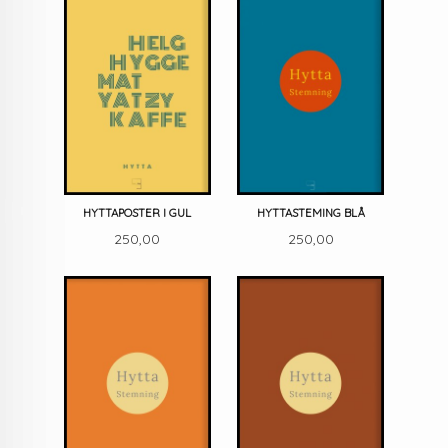
HYTTAPOSTER I GUL
HYTTASTEMING BLÅ
Pris
Pris
250,00
250,00