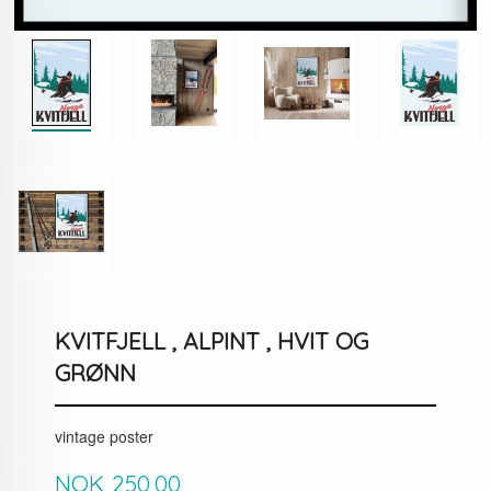
KVITFJELL , ALPINT , HVIT OG
GRØNN
vintage poster
Pris
NOK
250,00