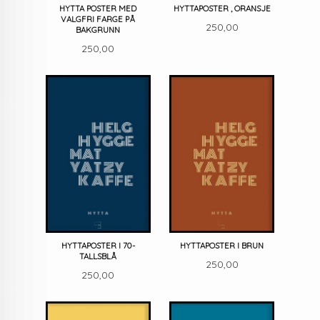
HYTTA POSTER MED
HYTTAPOSTER , ORANSJE
VALGFRI FARGE PÅ
Pris
250,00
BAKGRUNN
Pris
250,00
HYTTAPOSTER I 70-
HYTTAPOSTER I BRUN
TALLSBLÅ
Pris
250,00
Pris
250,00