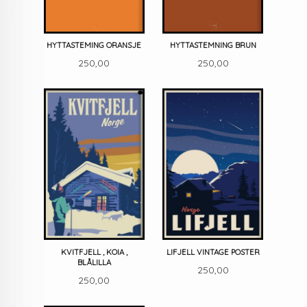
HYTTASTEMING ORANSJE
HYTTASTEMNING BRUN
Pris
Pris
250,00
250,00
KVITFJELL , KOIA ,
LIFJELL VINTAGE POSTER
BLÅLILLA
Pris
250,00
Pris
250,00