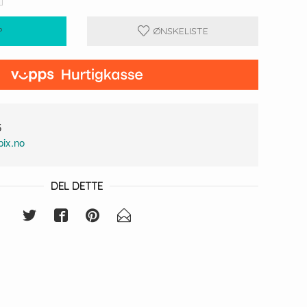
P
ØNSKELISTE
5
ix.no
DEL DETTE