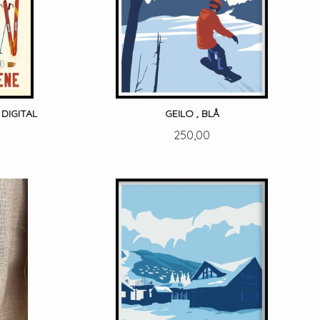
DIGITAL
GEILO , BLÅ
Pris
250,00
LES MER