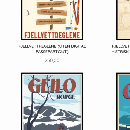
FJELLVETTREGLENE (UTEN DIGITAL
FJELLVE
PASSEPARTOUT)
HISTRISK
Pris
250,00
LES MER