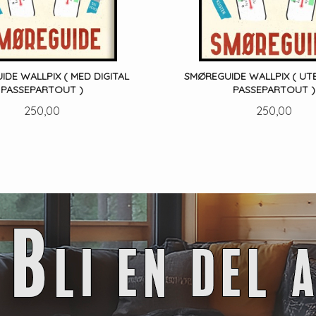
DE WALLPIX ( MED DIGITAL
SMØREGUIDE WALLPIX ( UTE
PASSEPARTOUT )
PASSEPARTOUT )
Pris
Pris
250,00
250,00
LES MER
LES MER