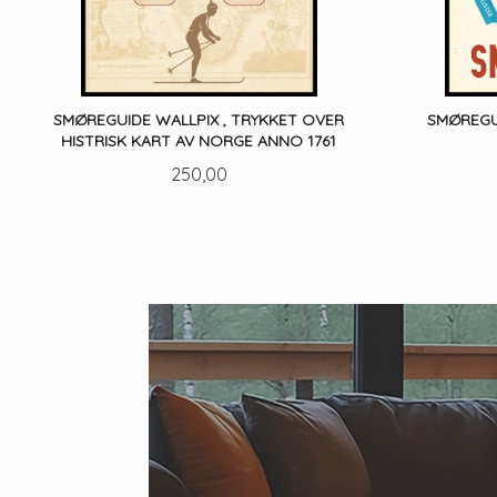
SMØREGUIDE WALLPIX , TRYKKET OVER
SMØREGUI
HISTRISK KART AV NORGE ANNO 1761
Pris
250,00
LES MER