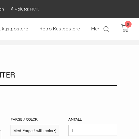
an
Valuta
: NOK
0
& kystpostere
Retro Kystpostere
Mer
NTER
FARGE / COLOR
ANTALL