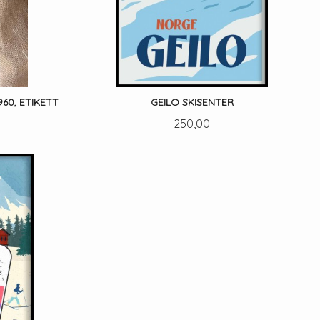
960, ETIKETT
GEILO SKISENTER
Pris
250,00
LES MER