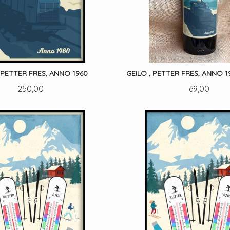
, PETTER FRES, ANNO 1960
GEILO , PETTER FRES, ANNO 1
Pris
Pris
250,00
69,00
LES MER
KJØP