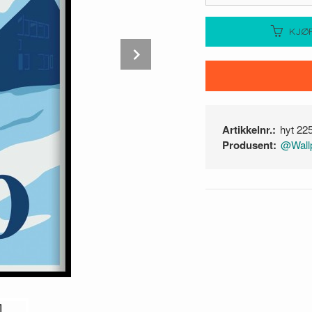
KJØ
Next
Artikkelnr.:
hyt 22
Produsent:
@Wallp