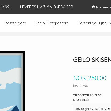
1499,-
LEVERES ILA 3-6 VIRKEDAGER
Norwegi
Bestselgere
Retro Hyttepostere
Personlige Hytte- 
GEILO SKISE
Pris
NOK
250,00
inkl. mva.
TRYKK FOR Å VELGE
STØRRELSE