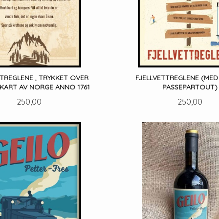
TTREGLENE , TRYKKET OVER
FJELLVETTREGLENE (MED 
 KART AV NORGE ANNO 1761
PASSEPARTOUT)
Pris
Pris
250,00
250,00
LES MER
LES MER