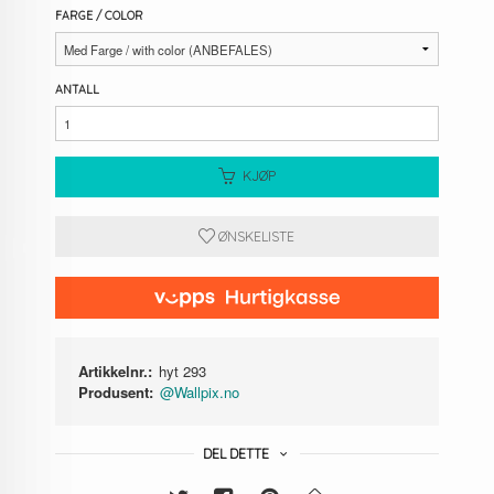
FARGE / COLOR
ANTALL
KJØP
ØNSKELISTE
Artikkelnr.:
hyt 293
Produsent:
@Wallpix.no
DEL DETTE