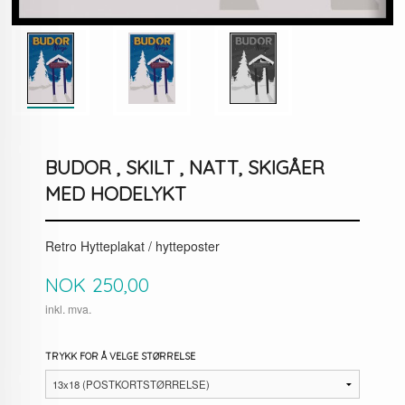
BUDOR , SKILT , NATT, SKIGÅER
MED HODELYKT
Retro Hytteplakat / hytteposter
Pris
NOK
250,00
inkl. mva.
TRYKK FOR Å VELGE STØRRELSE