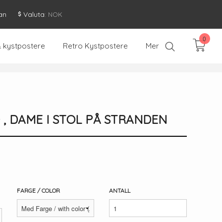
an
Valuta
: NOK
0
& kystpostere
Retro Kystpostere
Mer
, DAME I STOL PÅ STRANDEN
FARGE / COLOR
ANTALL