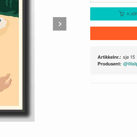
KJØ
Next
Artikkelnr.:
sjø 15
Produsent:
@Wallp