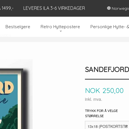
1499,-
LEVERES ILA 3-6 VIRKEDAGER
Norwegi
Bestselgere
Retro Hyttepostere
Personlige Hytte- 
RANDEN
SANDEFJORD 
Pris
NOK
250,00
inkl. mva.
TRYKK FOR Å VELGE
STØRRELSE