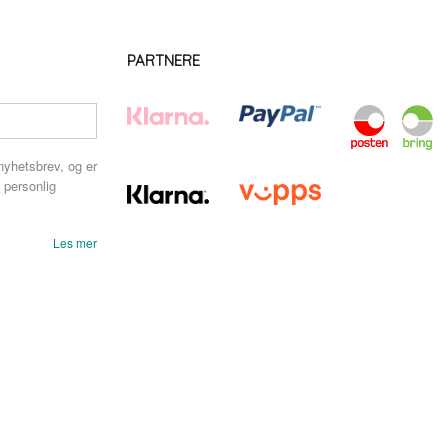
PARTNERE
nyhetsbrev, og er
 personlig
Les mer