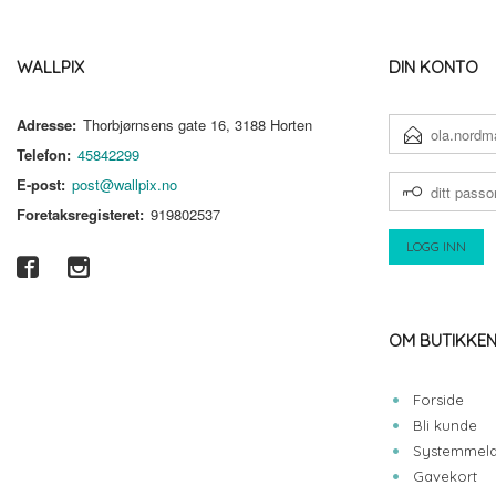
WALLPIX
DIN KONTO
Adresse:
Thorbjørnsens gate 16, 3188 Horten
E-
POSTADRESSE
Telefon:
45842299
DITT
E-post:
post@wallpix.no
PASSORD
Foretaksregisteret:
919802537
OM BUTIKKE
Forside
Bli kunde
Systemmeld
Gavekort