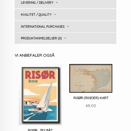
LEVERING / DELIVERY
KVALITET / QUALITY
INTERNATIONAL PURCHASES
PRODUKTANMELDELSER (0)
VI ANBEFALER OGSÅ
RISØR (RIISOER) KART
Pris
69,00
RISØR , SEILBÅT