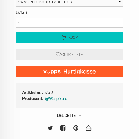
ANTALL
KJØP
ØNSKELISTE
Artikkelnr.:
sjø 2
Produsent:
@Wallpix.no
DEL DETTE