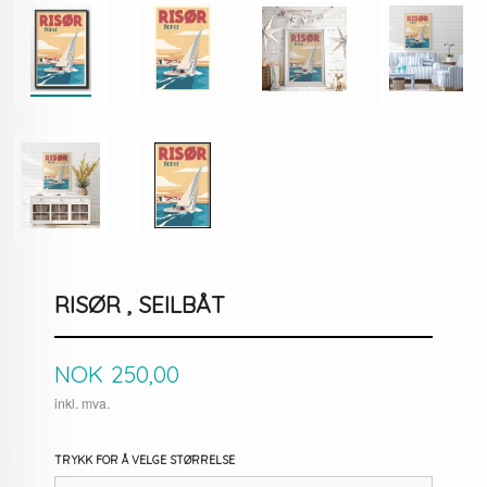
RISØR , SEILBÅT
Pris
NOK
250,00
inkl. mva.
TRYKK FOR Å VELGE STØRRELSE