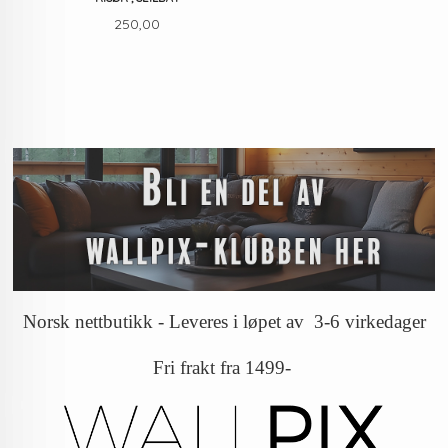
Pris
250,00
Norsk nettbutikk - Leveres i løpet av 3-6 virkedager
Fri frakt fra 1499-