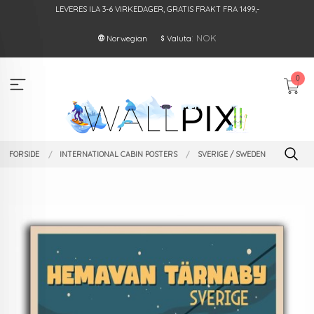
Gå
LEVERES ILA 3-6 VIRKEDAGER, GRATIS FRAKT FRA 1499,-
til
innholdet
: NOK
Norwegian
Valuta
0
FORSIDE
INTERNATIONAL CABIN POSTERS
SVERIGE / SWEDEN