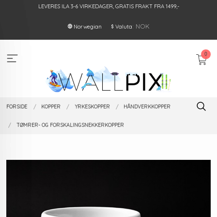
Gå
LEVERES ILA 3-6 VIRKEDAGER, GRATIS FRAKT FRA 1499,-
til
innholdet
: NOK
Norwegian
Valuta
0
FORSIDE
KOPPER
YRKESKOPPER
HÅNDVERKKOPPER
TØMRER- OG FORSKALINGSNEKKERKOPPER