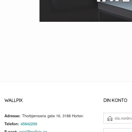
WALLPIX
DIN KONTO
Adresse:
Thorbjørnsens gate 16, 3188 Horten
E-
POSTADRESSE
Telefon:
45842299
DITT
E-post:
post@wallpix.no