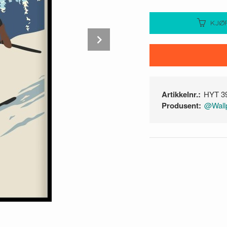
KJØ
Next
Artikkelnr.:
HYT 3
Produsent:
@Wallp