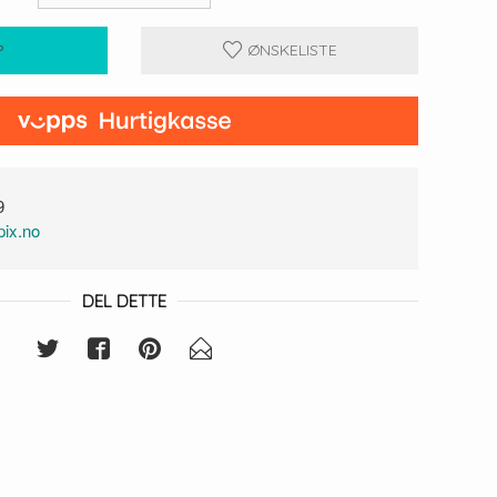
P
ØNSKELISTE
9
ix.no
DEL DETTE