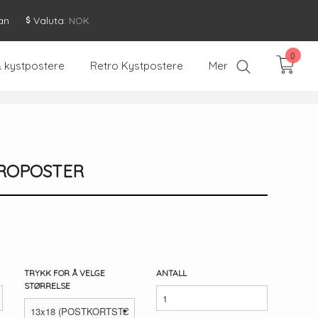
an
Valuta
: NOK
0
& kystpostere
Retro Kystpostere
Mer
ROPOSTER
TRYKK FOR Å VELGE
ANTALL
STØRRELSE