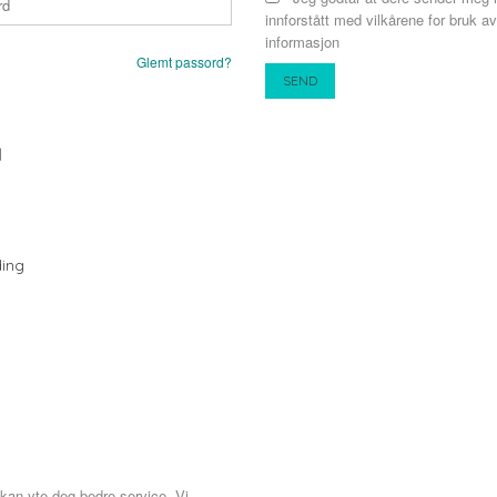
innforstått med vilkårene for bruk av
informasjon
Glemt passord?
N
ing
 kan yte deg bedre service. Vi