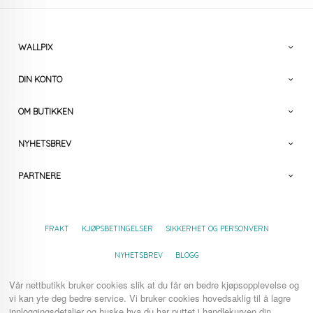
WALLPIX
DIN KONTO
OM BUTIKKEN
NYHETSBREV
PARTNERE
FRAKT
KJØPSBETINGELSER
SIKKERHET OG PERSONVERN
NYHETSBREV
BLOGG
Vår nettbutikk bruker cookies slik at du får en bedre kjøpsopplevelse og
vi kan yte deg bedre service. Vi bruker cookies hovedsaklig til å lagre
innloggingsdetaljer og huske hva du har puttet i handlekurven din.