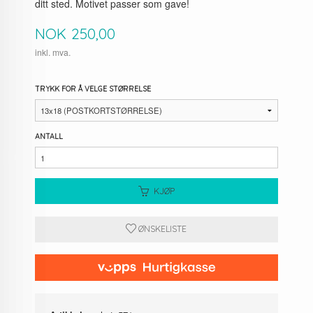
ditt sted. Motivet passer som gave!
Pris
NOK
250,00
inkl. mva.
TRYKK FOR Å VELGE STØRRELSE
ANTALL
KJØP
ØNSKELISTE