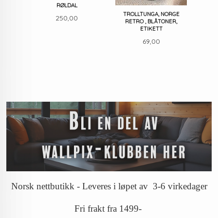
RØLDAL
TROLLTUNGA, NORGE
Pris
250,00
RETRO , BLÅTONER,
ETIKETT
Pris
69,00
Norsk nettbutikk - Leveres i løpet av 3-6 virkedager
Fri frakt fra 1499-