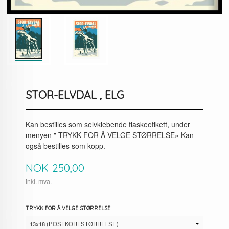
STOR-ELVDAL , ELG
Kan bestilles som selvklebende flaskeetikett, under
menyen " TRYKK FOR Å VELGE STØRRELSE» Kan
også bestilles som kopp.
Pris
NOK
250,00
inkl. mva.
TRYKK FOR Å VELGE STØRRELSE