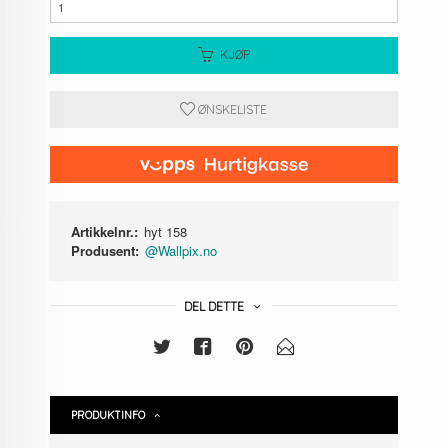
KJØP
ØNSKELISTE
Artikkelnr.:
hyt 158
Produsent:
@Wallpix.no
DEL DETTE
PRODUKTINFO