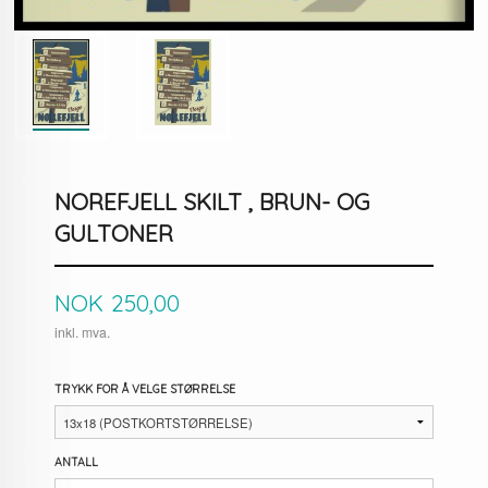
NOREFJELL SKILT , BRUN- OG
GULTONER
Pris
NOK
250,00
inkl. mva.
TRYKK FOR Å VELGE STØRRELSE
ANTALL