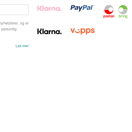
nyhetsbrev, og er
 personlig
Les mer