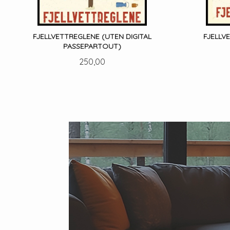
FJELLVETTREGLENE (UTEN DIGITAL
FJELLV
PASSEPARTOUT)
Pris
250,00
LES MER