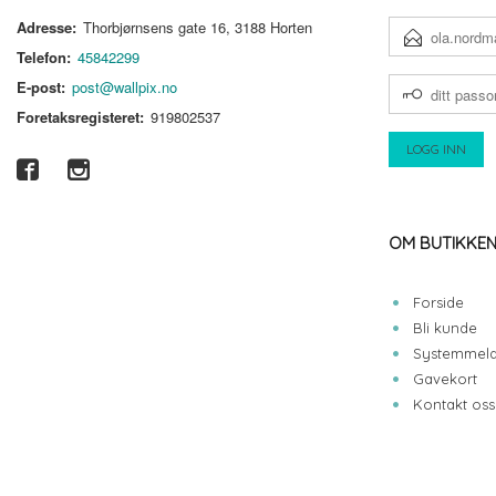
Adresse:
Thorbjørnsens gate 16, 3188 Horten
E-
POSTADRESSE
Telefon:
45842299
DITT
E-post:
post@wallpix.no
PASSORD
Foretaksregisteret:
919802537
OM BUTIKKE
Forside
Bli kunde
Systemmeld
Gavekort
Kontakt oss