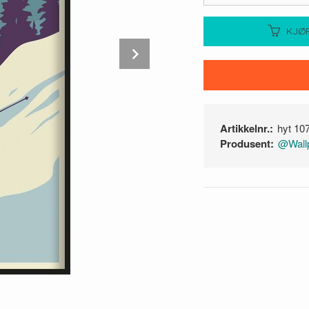
KJØ
Next
Artikkelnr.:
hyt 10
Produsent:
@Wallp