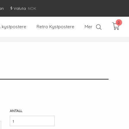
an
Valuta
: NOK
0
& kystpostere
Retro Kystpostere
Mer
ANTALL