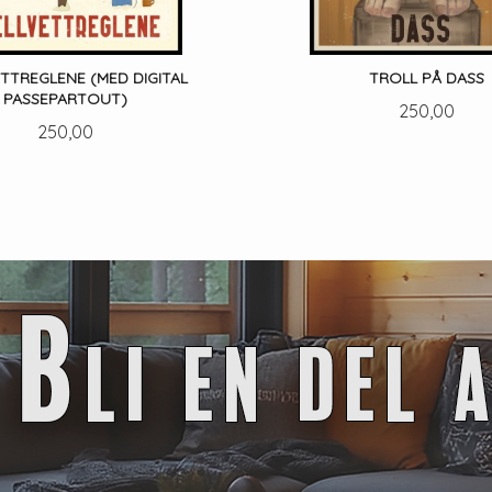
ETTREGLENE (MED DIGITAL
TROLL PÅ DASS
PASSEPARTOUT)
Pris
250,00
Pris
250,00
LES MER
LES MER