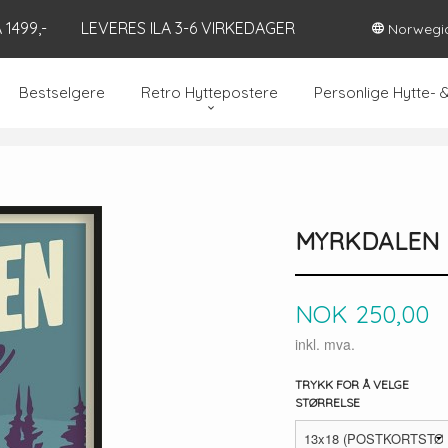
1499,-
LEVERES ILA 3-6 VIRKEDAGER
Norwegi
Bestselgere
Retro Hyttepostere
Personlige Hytte- 
MYRKDALEN
Pris
NOK
250,00
inkl. mva.
TRYKK FOR Å VELGE
STØRRELSE