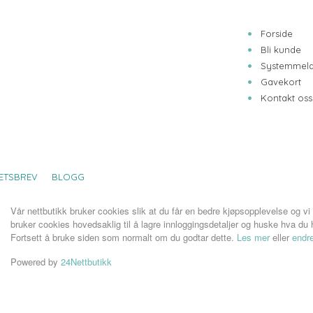
Forside
Bli kunde
Systemmeld
Gavekort
Kontakt oss
ETSBREV
BLOGG
Vår nettbutikk bruker cookies slik at du får en bedre kjøpsopplevelse og vi
bruker cookies hovedsaklig til å lagre innloggingsdetaljer og huske hva du h
Fortsett å bruke siden som normalt om du godtar dette.
Les mer
eller
endre
Powered by
24Nettbutikk