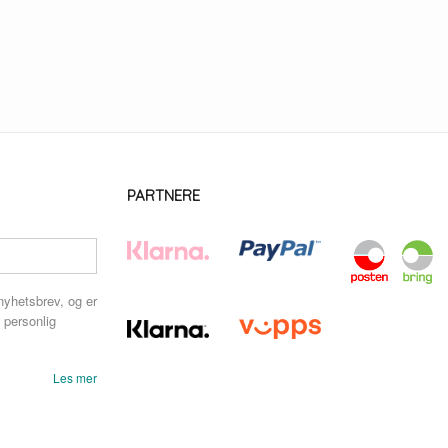
PARTNERE
nyhetsbrev, og er
 personlig
Les mer