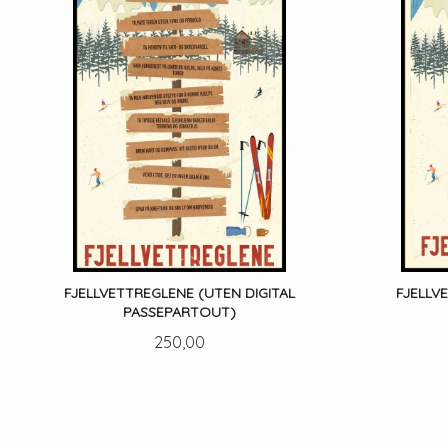
FJELLVETTREGLENE (UTEN DIGITAL
FJELLV
PASSEPARTOUT)
Pris
250,00
LES MER