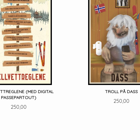
ETTREGLENE (MED DIGITAL
TROLL PÅ DASS
PASSEPARTOUT)
Pris
250,00
Pris
250,00
LES MER
LES MER