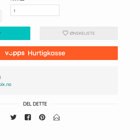
P
ØNSKELISTE
8
ix.no
DEL DETTE