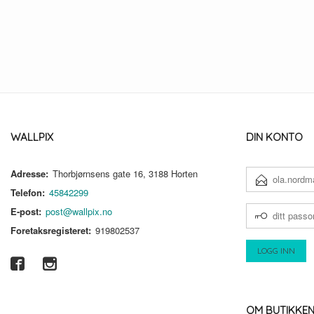
WALLPIX
DIN KONTO
Adresse:
Thorbjørnsens gate 16, 3188 Horten
E-
POSTADRESSE
Telefon:
45842299
DITT
E-post:
post@wallpix.no
PASSORD
Foretaksregisteret:
919802537
OM BUTIKKE