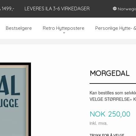
1499,-
LEVERES ILA 3-6 VIRKEDAGER
Norwegi
Bestselgere
Retro Hyttepostere
Personlige Hytte- 
MORGEDAL
Kan bestilles som selv
VELGE STØRRELSE» Kan
Pris
NOK
250,00
inkl. mva.
TRYKK FOR Å VELGE