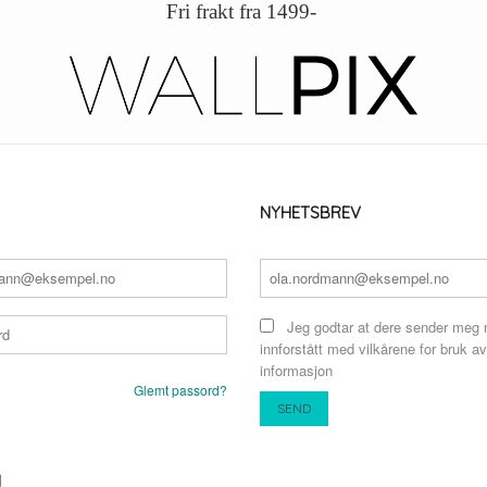
Fri frakt fra 1499-
NYHETSBREV
Jeg godtar at dere sender meg 
innforstått med vilkårene for bruk av
informasjon
Glemt passord?
N