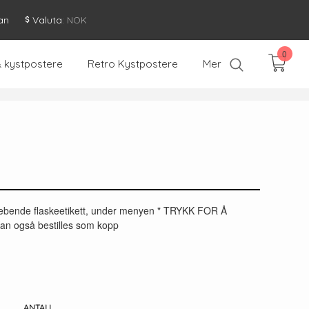
an
Valuta
: NOK
0
& kystpostere
Retro Kystpostere
Mer
klebende flaskeetikett, under menyen " TRYKK FOR Å
 også bestilles som kopp
ANTALL