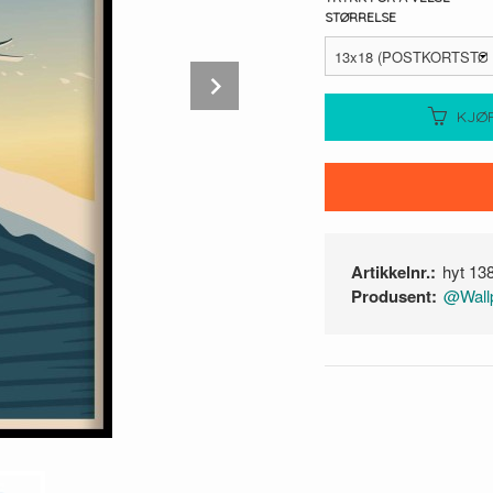
STØRRELSE
Next
KJØ
Artikkelnr.:
hyt 13
Produsent:
@Wallp