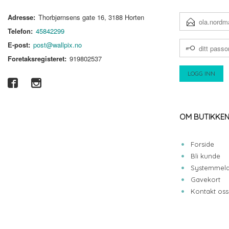
Adresse:
Thorbjørnsens gate 16, 3188 Horten
E-
POSTADRESSE
Telefon:
45842299
DITT
E-post:
post@wallpix.no
PASSORD
Foretaksregisteret:
919802537
OM BUTIKKE
Forside
Bli kunde
Systemmeld
Gavekort
Kontakt oss