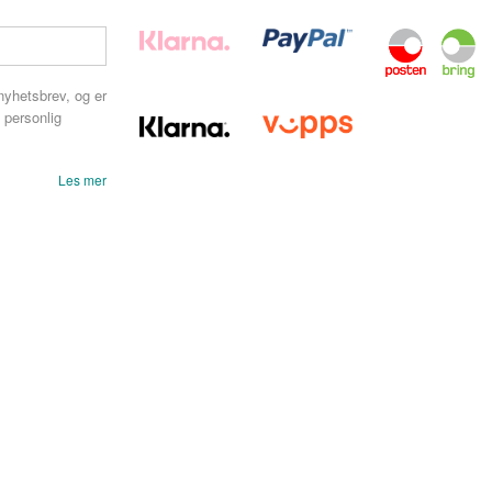
nyhetsbrev, og er
 personlig
Les mer