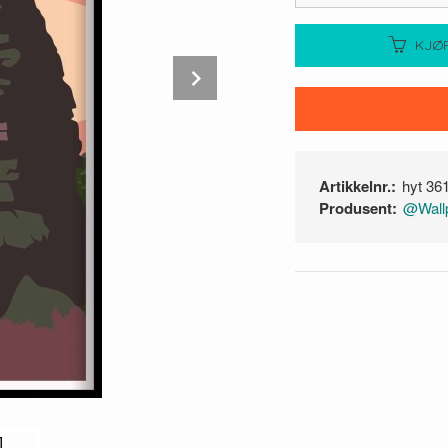
KJØ
Next
Artikkelnr.:
hyt 36
Produsent:
@Wallp