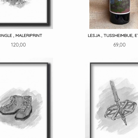
NGLE , MALERIPRINT
LESJA , TUSSHEIMBUE, E
Pris
Pris
120,00
69,00
LES MER
LES MER