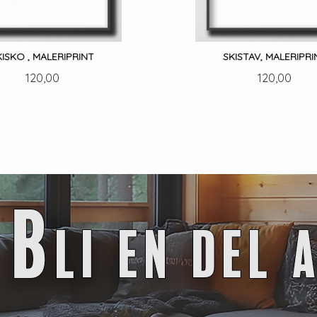
KISKO , MALERIPRINT
SKISTAV, MALERIPRI
Pris
Pris
120,00
120,00
LES MER
LES MER