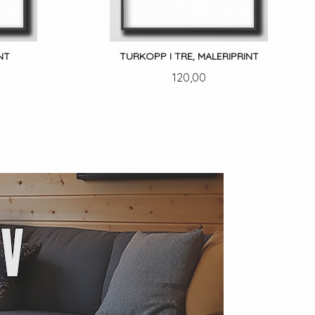
NT
TURKOPP I TRE, MALERIPRINT
Pris
120,00
LES MER