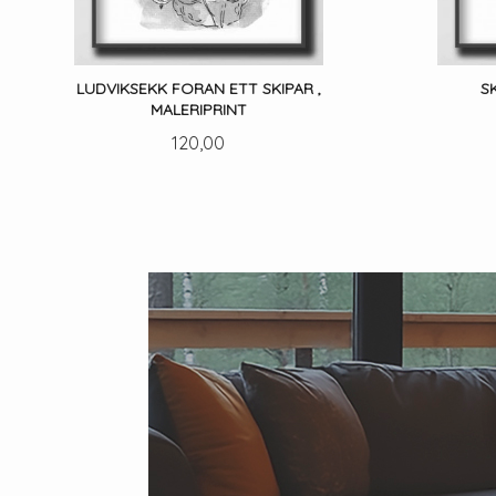
LUDVIKSEKK FORAN ETT SKIPAR ,
S
MALERIPRINT
Pris
120,00
LES MER