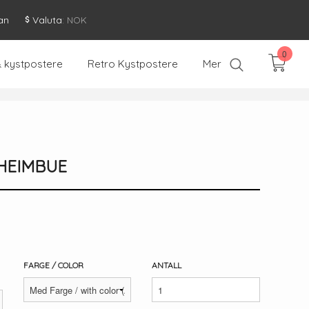
an
Valuta
: NOK
0
& kystpostere
Retro Kystpostere
Mer
SHEIMBUE
FARGE / COLOR
ANTALL