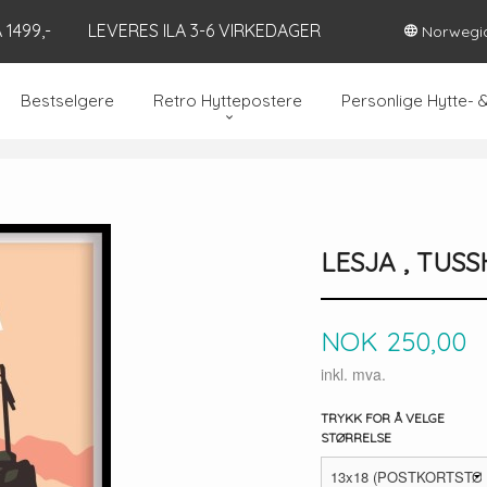
1499,-
LEVERES ILA 3-6 VIRKEDAGER
Norwegi
Bestselgere
Retro Hyttepostere
Personlige Hytte- 
LESJA , TUS
Pris
NOK
250,00
inkl. mva.
TRYKK FOR Å VELGE
STØRRELSE