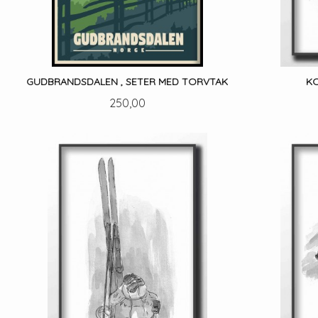
GUDBRANDSDALEN , SETER MED TORVTAK
KO
Pris
250,00
LES MER