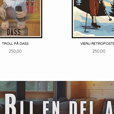
TROLL PÅ DASS
VIERLI RETROPOST
Pris
Pris
250,00
250,00
LES MER
LES MER