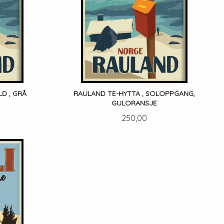
LD , GRÅ
RAULAND TE-HYTTA , SOLOPPGANG,
GULORANSJE
Pris
250,00
LES MER