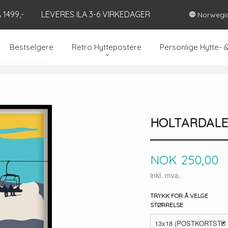
1499,-
LEVERES ILA 3-6 VIRKEDAGER
Norwegi
Bestselgere
Retro Hyttepostere
Personlige Hytte- 
Å OG GUL HIMMEL
HOLTARDALE
Pris
NOK
250,00
inkl. mva.
TRYKK FOR Å VELGE
STØRRELSE