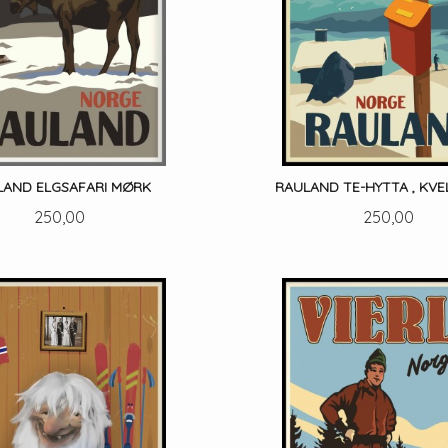
LAND ELGSAFARI MØRK
RAULAND TE-HYTTA , KVE
Pris
Pris
250,00
250,00
LES MER
LES MER