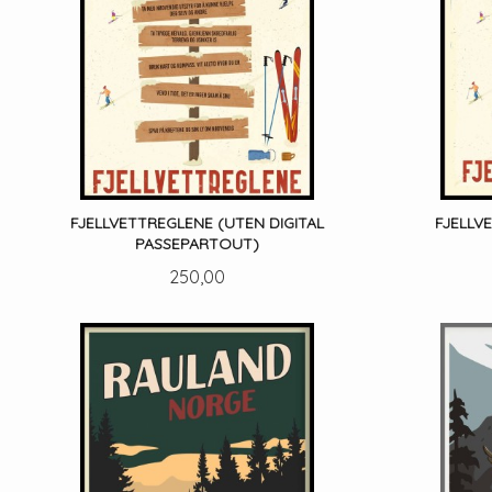
FJELLVETTREGLENE (UTEN DIGITAL
FJELLV
PASSEPARTOUT)
Pris
250,00
LES MER