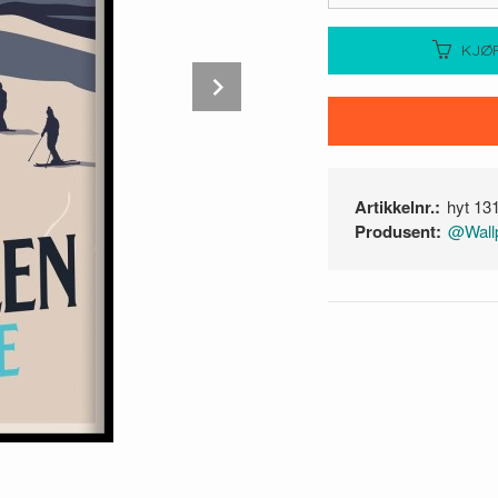
KJØ
Next
Artikkelnr.:
hyt 13
Produsent:
@Wallp