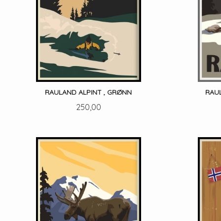
RAULAND ALPINT , GRØNN
RAU
Pris
250,00
LES MER