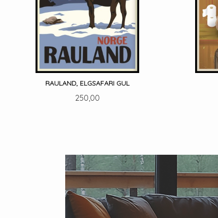
RAULAND, ELGSAFARI GUL
Pris
250,00
LES MER