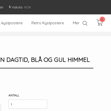
an
Valuta
: NOK
0
& kystpostere
Retro Kystpostere
Mer
N DAGTID, BLÅ OG GUL HIMMEL
ANTALL