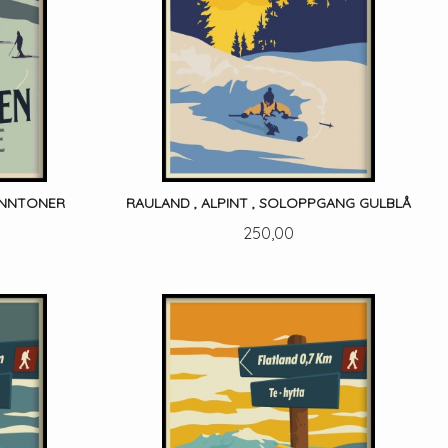
ØNNTONER
RAULAND , ALPINT , SOLOPPGANG GULBLÅ
Pris
250,00
LES MER