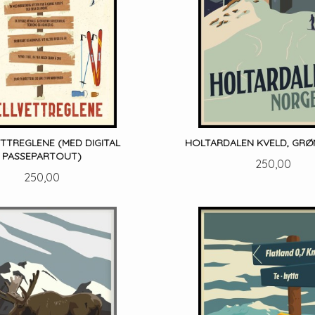
ETTREGLENE (MED DIGITAL
HOLTARDALEN KVELD, GR
PASSEPARTOUT)
Pris
250,00
Pris
250,00
LES MER
LES MER