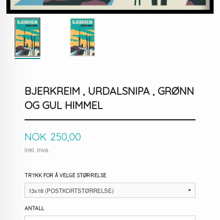
BJERKREIM , URDALSNIPA , GRØNN
OG GUL HIMMEL
Pris
NOK
250,00
inkl. mva.
TRYKK FOR Å VELGE STØRRELSE
ANTALL