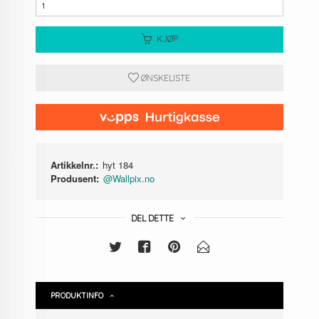
KJØP
ØNSKELISTE
Artikkelnr.:
hyt 184
Produsent:
@Wallpix.no
DEL DETTE
PRODUKTINFO