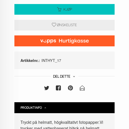
KJØP
ØNSKELISTE
Artikkelnr.:
INTHYT_17
DEL DETTE
PRODUKTINFO
Tryckt på helmatt, högkvalitativt fotopapper.Vi
trycker med vattenbaserat bläck på helmatt