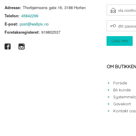
Adresse:
Thorbjørnsens gate 16, 3188 Horten
E-
POSTADRESSE
Telefon:
45842299
DITT
E-post:
post@wallpix.no
PASSORD
Foretaksregisteret:
919802537
OM BUTIKKE
Forside
Bli kunde
Systemmeld
Gavekort
Kontakt oss