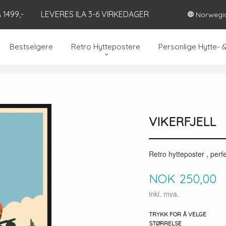
1499,-
LEVERES ILA 3-6 VIRKEDAGER
Norwegi
Bestselgere
Retro Hyttepostere
Personlige Hytte- 
VIKERFJELL
Retro hytteposter , perfek
Pris
NOK
250,00
inkl. mva.
TRYKK FOR Å VELGE
STØRRELSE