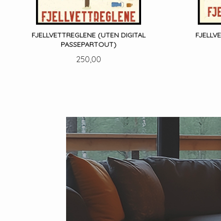
FJELLVETTREGLENE (UTEN DIGITAL
FJELLV
PASSEPARTOUT)
Pris
250,00
LES MER