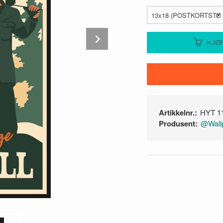
Next
KJØ
Artikkelnr.:
HYT 1
Produsent:
@Wallp