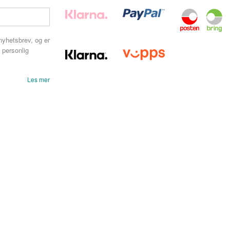
nyhetsbrev, og er
 personlig
Les mer