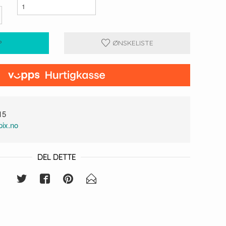
P
ØNSKELISTE
15
ix.no
DEL DETTE