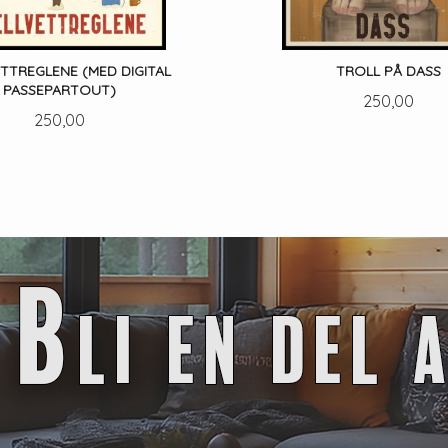
ETTREGLENE (MED DIGITAL
TROLL PÅ DASS
PASSEPARTOUT)
Pris
250,00
Pris
250,00
LES MER
LES MER