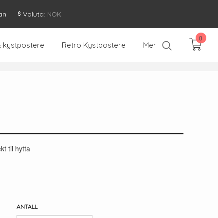
an
Valuta
: NOK
0
& kystpostere
Retro Kystpostere
Mer
t til hytta
ANTALL