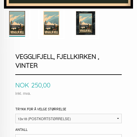
VEGGLIFJELL, FJELLKIRKEN ,
VINTER
Pris
NOK
250,00
inkl. mva.
TRYKK FOR Å VELGE STØRRELSE
ANTALL