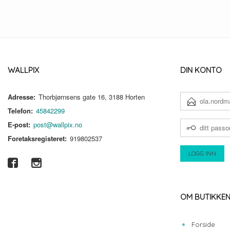
WALLPIX
DIN KONTO
Adresse:
Thorbjørnsens gate 16, 3188 Horten
E-
POSTADRESSE
Telefon:
45842299
DITT
E-post:
post@wallpix.no
PASSORD
Foretaksregisteret:
919802537
OM BUTIKKE
Forside