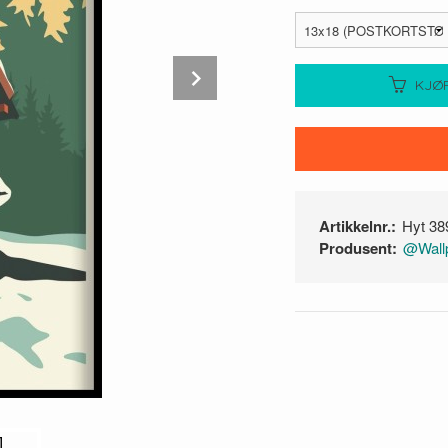
Next
KJØ
Artikkelnr.:
Hyt 38
Produsent:
@Wallp