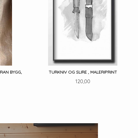
RAN BYGG,
TURKNIV OG SLIRE , MALERIPRINT
Pris
120,00
LES MER