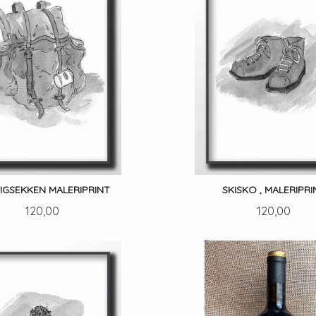
IGSEKKEN MALERIPRINT
SKISKO , MALERIPRI
Pris
Pris
120,00
120,00
LES MER
LES MER