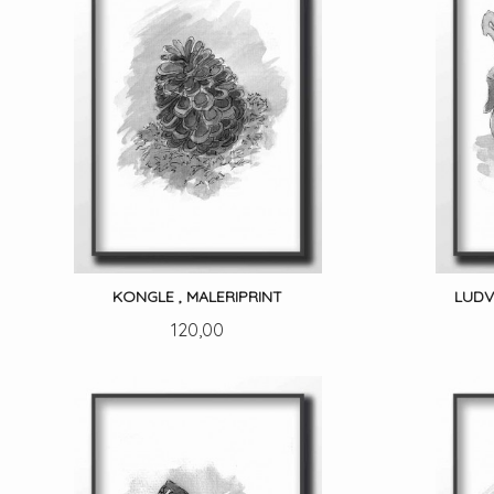
KONGLE , MALERIPRINT
LUDV
Pris
120,00
LES MER