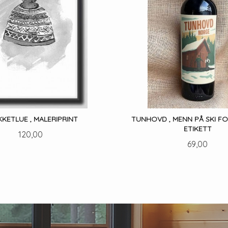
KKETLUE , MALERIPRINT
TUNHOVD , MENN PÅ SKI FO
ETIKETT
Pris
120,00
Pris
69,00
LES MER
LES MER