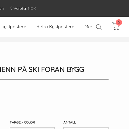
an
Valuta
: NOK
0
& kystpostere
Retro Kystpostere
Mer
ENN PÅ SKI FORAN BYGG
FARGE / COLOR
ANTALL