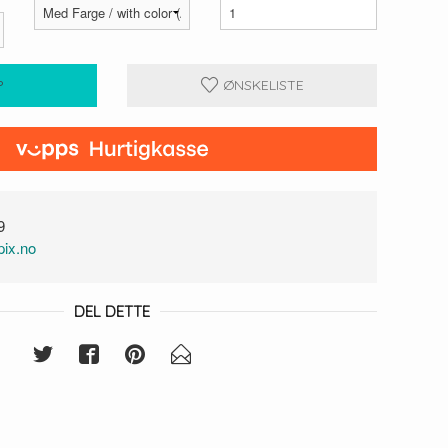
P
ØNSKELISTE
9
ix.no
DEL DETTE