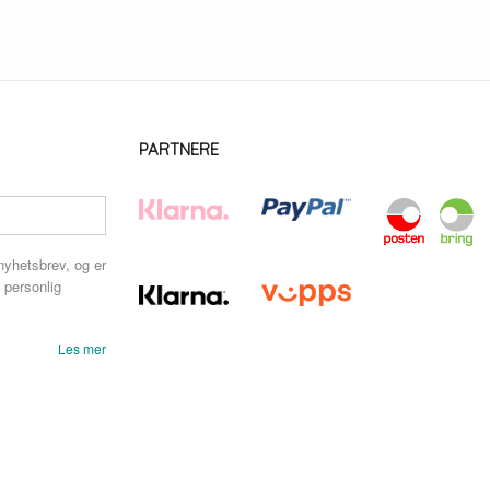
PARTNERE
nyhetsbrev, og er
 personlig
Les mer