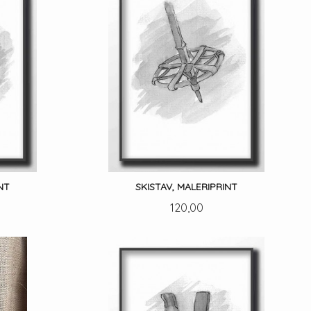
NT
SKISTAV, MALERIPRINT
Pris
120,00
LES MER