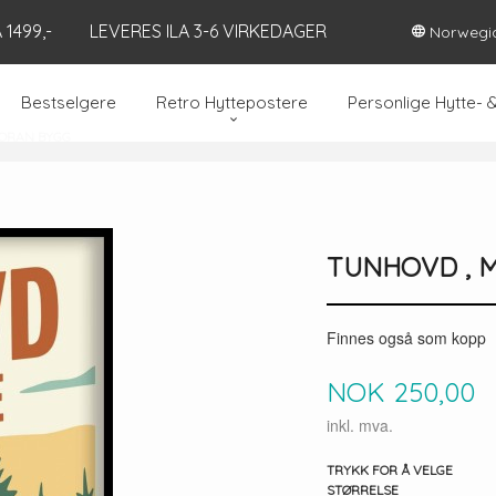
1499,-
LEVERES ILA 3-6 VIRKEDAGER
Norwegi
Bestselgere
Retro Hyttepostere
Personlige Hytte- 
FORAN BYGG
TUNHOVD , M
Finnes også som kopp
Pris
NOK
250,00
inkl. mva.
TRYKK FOR Å VELGE
STØRRELSE