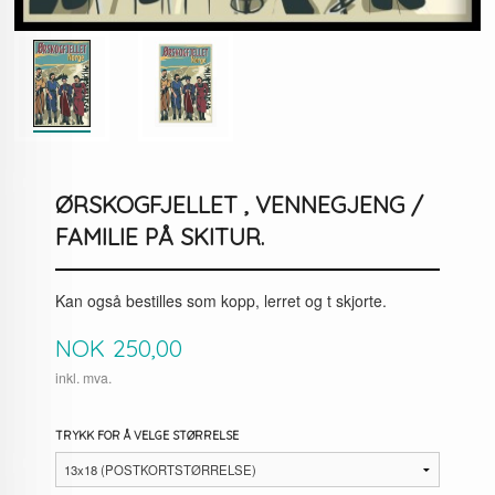
ØRSKOGFJELLET , VENNEGJENG /
FAMILIE PÅ SKITUR.
Kan også bestilles som kopp, lerret og t skjorte.
Pris
NOK
250,00
inkl. mva.
TRYKK FOR Å VELGE STØRRELSE