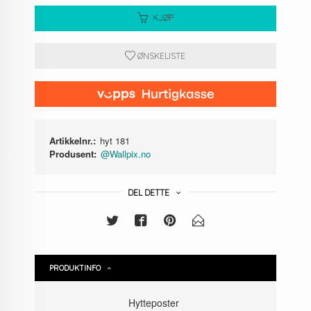
KJØP
ØNSKELISTE
Artikkelnr.:
hyt 181
Produsent:
@Wallpix.no
DEL DETTE
PRODUKTINFO
Hytteposter