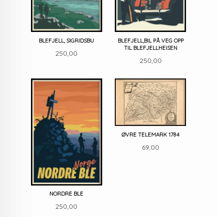
BLEFJELL, SIGRIDSBU
BLEFJELL,BIL PÅ VEG OPP
TIL BLEFJELLHEISEN
Pris
250,00
Pris
250,00
ØVRE TELEMARK 1784
Pris
69,00
NORDRE BLE
Pris
250,00