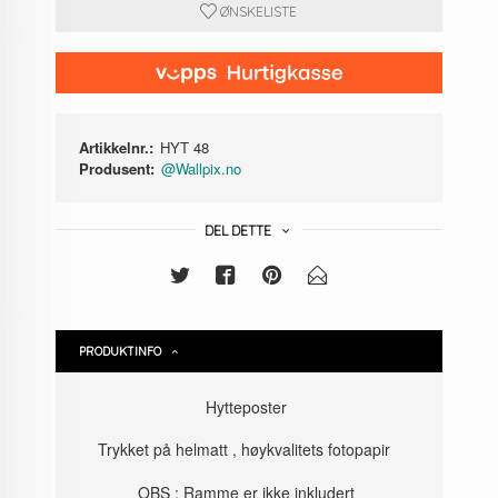
ØNSKELISTE
Artikkelnr.:
HYT 48
Produsent:
@Wallpix.no
DEL DETTE
PRODUKTINFO
Hytteposter
Trykket på helmatt , høykvalitets fotopapir
OBS : Ramme er ikke inkludert