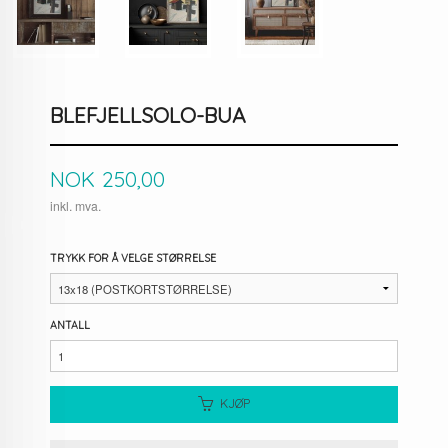
BLEFJELLSOLO-BUA
Pris
NOK
250,00
inkl. mva.
TRYKK FOR Å VELGE STØRRELSE
ANTALL
KJØP