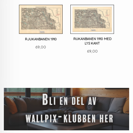
RUKANBANEN 1910 MED
RJUKANBANEN 1910
LYS KANT
Pris
69,00
Pris
69,00